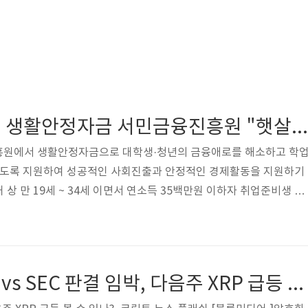
세상을 밝혀주는 생활안정자금 서민금융진흥원 "햇살론유스"
원에서 생활안정자금으로 대학생·청년의 금융애로를 해소하고 학
 있도록 지원하여 성공적인 사회진출과 안정적인 경제활동을 지원하기
상 만 19세 ~ 34세 이면서 연소득 35백만원 이하자 취업준비생 대
자, 미취업청년 사회초년생 중소기업에 1년 이하 재직 중인 자 ※ 개인
다른 서민금융상품으로 지원(문의 : 서민금융콜센터 ☎ 1397) ※ 본
보증대상에서 제외(재산세 납부내역을 통해 확인) 보증한도 및 보증
액 적용 특정용도 자금의 구분 및 보증한도 보증기간 대출금리 및 보증
[코인니스] 리플 vs SEC 판결 임박, 다음주 XRP 급등 볼 수 있나?–크립토 뉴스 플래쉬
민금융진흥원 홈페이지 참조