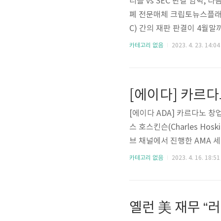
리플 vs SEC 판결 임박, 
폐 전문매체 크립토뉴스플래
C) 간의 재판 판결이 4월말
리플 vs SEC 판결 임박, 다
카테고리 없음
2023. 4. 23. 14:04
edia.co.kr) 리플 vs S
디어 암호화폐 전문매체 크
위원회(SEC) 간의 재판 
는 리플..
[에이다 ADA] 카르다노 창
스 호스킨슨(Charles Ho
브 채널에서 진행한 AMA 세
획을 갖고 있다"고 말했다. 원본보기
카테고리 없음
2023. 4. 16. 18:51
Pu6XLTBrp6f6