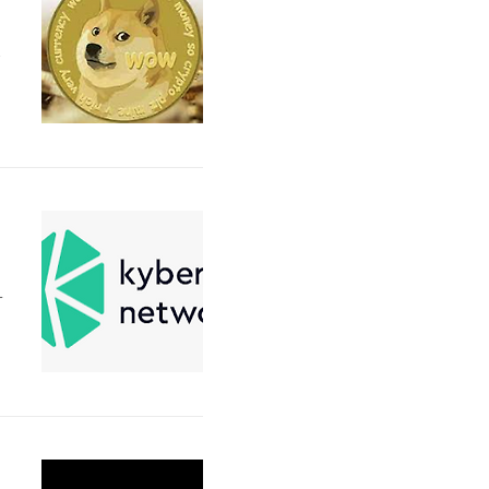
는
된
도
어
화
양