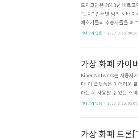
도지코인은 2013년 비트코
"도지" 인터넷 밈의 시바 
애호가들의 추종자들을 빠르
폐의 세계에서 도지코인의 잠
카테고리 없음
2023. 3. 15. 08:20
지코인의 배경 도지코인은 2
졌습니다. 통화는 커뮤니티
도록 설계되었습니다. 제작자
가상 화폐 카이
이는 유머와 불손한 접근에 
Kiber Network는 사
다. 이 플랫폼은 이더리움 
하는 데 사용할 수 있는 스
의 정의 키버 네트워크는 블
카테고리 없음
2023. 3. 15. 05:09
한 상품과 서비스를 사고팔
진 플랫폼입니다. 이 플랫
성을 제공합니다. 카이버네트워
가상 화폐 트론[T
여하기 위한 매력적인 플랫폼