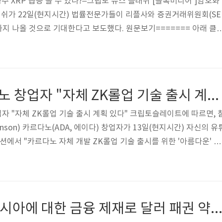
다음주 XRP 급등 볼 수 있나?–크립토 뉴스 플래쉬 [블록미디어 ]암호화
쉬가 22일(현지시간) 법률전문가들이 리플사와 증권거래위원회(SE
까지 나올 것으로 기대한다고 보도했다. 원문보기======= 아래 클
음주 XRP 급등 볼 수 있나?--크립토 뉴스 플래쉬 | 블록미디어 (block
EC 판결 임박, 다음주 XRP 급등 볼 수 있나?--크립토 뉴스 플래쉬 | 블록미
립토뉴스플래쉬가 22일(현지시간) 법률전문가들이 리플사와 증권거
판결이 4월말까지 나올 것으로 기대한다고 보도했다. 크립토뉴스플래쉬
[에이다] 카르다노 창업자 "자체 ZK롤업 기술 출시 계획 있다"
업자 "자체 ZK롤업 기술 출시 계획 있다" 크립토슬레이트에 따르면, 
skinson) 카르다노(ADA, 에이다) 창업자가 13일(현지시간) 자신의 유
션에서 "카르다노 자체 개발 ZK롤업 기술 출시를 위한 '아름다운' 계
 ====== 아래클릭 https://coinnesslive.page.link/xdEw
옐런 美 재무 “러시아에 대한 금융 제재로 달러 패권 약화 위