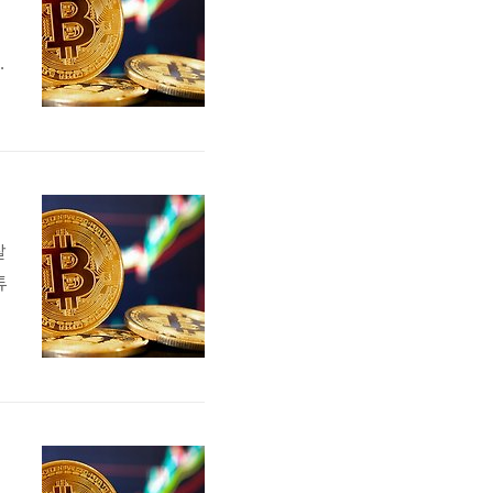
릭
m
래
찰
튜
f
험”