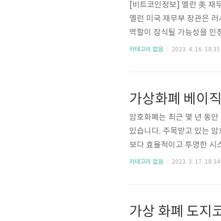
[비트코인정보] 옐런 美 재무
옐런 미국 재무부 장관은 
역할이 잠식될 가능성을 인정
제재로 달러 패권 약화 위험" |
카테고리 없음
2023. 4. 16. 18:35
융 제재로 달러 패권 약화 위
성 재닛 옐런 미국 재무부 
달러의 역할이 잠식될 가능성을 
가상화폐 베이직
에 따르면..
암호화폐는 최근 몇 년 동안
있습니다. 주목받고 있는 암호화폐
보다 효율적이고 투명한 시
합니다. 가상화폐 베이직어텐션토큰[
카테고리 없음
2023. 3. 17. 18:34
ntion Token)는 개인
오픈 소스 암호화폐입니다. 
한 사용자의 관심과 참여에 
가상 화폐 도지코
한 ..