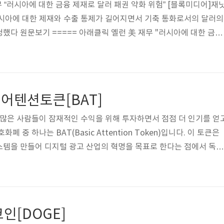
 “러시아에 대한 금융 제재로 달러 패권 약화 위험” [블록미디어]재
러시아에 대한 제재와 수출 통제가 길어지면서 기축 통화로서의 달러의
했다 원문보기 ===== 아래클릭 옐런 美 재무 "러시아에 대한 금융
 블록미디어 (blockmedia.co.kr) 옐런 美 재무 "러시아에 대한 금
험" | 블록미디어 #은행 대출 축소, 추가 금리인상 필요성 사라질 가
장관은 러시아에 대한 제재와 수출 통제가 길어지면서 기축 통화로서
인정했다. www.blockmedia.co.kr 15일(현지시간) 로이터 통
어텐션토큰[BAT]
 많은 사람들이 잠재적인 수익을 위해 투자하면서 점점 더 인기를 얻
 중 하나는 BAT(Basic Attention Token)입니다. 이 토큰은
스템을 만들어 디지털 광고 산업의 혁명을 목표로 한다는 점에서 독특
BAT] BAT(Basic Attention Token)란? BAT(Basic Att
 정보 보호에 중점을 둔 웹 브라우저 회사인 브레이브 소프트웨어가 개발
이 토큰은 이더리움 블록체인 위에 구축되어 디지털 광고 생태계에 
대한 보상으로 사용됩니다. BAT 프로젝트의 목표는 디지털 광고를 
인[DOGE]