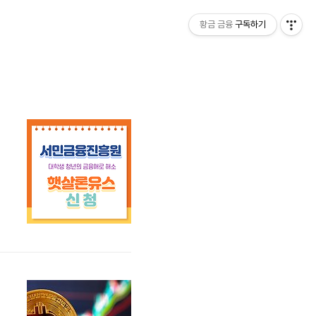
황금 금융
구독하기
업
인
기