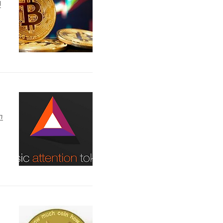
닛
능
의
신
고
e
한
대
위