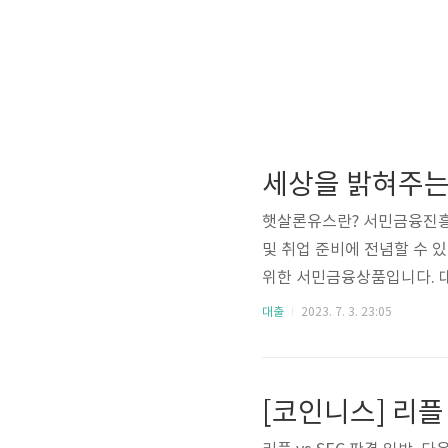
햇살론유스란? 서민금융진흥
및 취업 준비에 전념할 수
위한 서민금융상품입니다. 대 
학(원)생, 학점은행제 수강
대출
2023. 7. 3. 23:05
사업자의 경우 미소금융 등 
소유의 재산이 과다한 경우 
간 ※다음 중 가장 적은 금
료율 제출 필요서류 ☞ 서