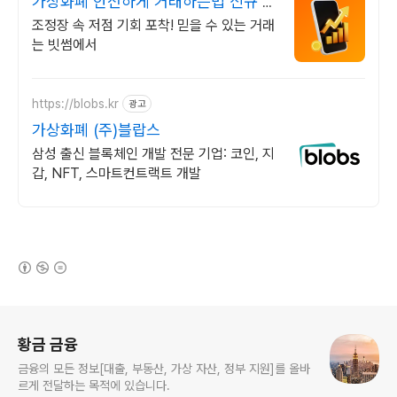
가상화폐 안전하게 거래하는법 신규 가
입 시 5만원 혜택
조정장 속 저점 기회 포착! 믿을 수 있는 거래
는 빗썸에서
https://blobs.kr
광고
가상화폐 (주)블랍스
삼성 출신 블록체인 개발 전문 기업: 코인, 지
갑, NFT, 스마트컨트랙트 개발
(새창열림)
로그 정보
황금 금융
금융의 모든 정보[대출, 부동산, 가상 자산, 정부 지원]를 올바
르게 전달하는 목적에 있습니다.